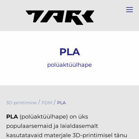
PLA
polüaktüülhape
/
/
3D printimine
FDM
PLA
PLA
(polüaktüülhape) on üks
populaarsemaid ja laialdasemalt
kasutatavaid materjale 3D-printimisel tänu