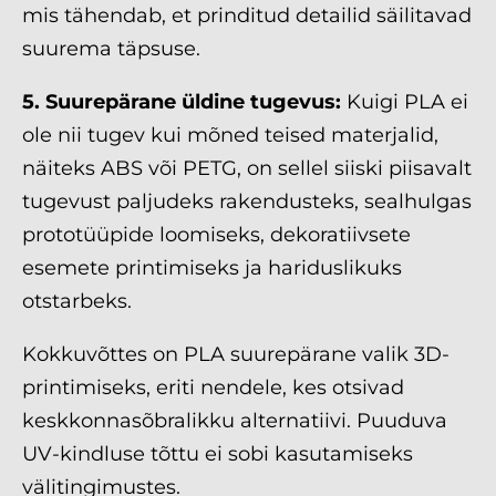
mis tähendab, et prinditud detailid säilitavad
suurema täpsuse.
5. Suurepärane üldine tugevus:
Kuigi PLA ei
ole nii tugev kui mõned teised materjalid,
näiteks ABS või PETG, on sellel siiski piisavalt
tugevust paljudeks rakendusteks, sealhulgas
prototüüpide loomiseks, dekoratiivsete
esemete printimiseks ja hariduslikuks
otstarbeks.
Kokkuvõttes on PLA suurepärane valik 3D-
printimiseks, eriti nendele, kes otsivad
keskkonnasõbralikku alternatiivi. Puuduva
UV-kindluse tõttu ei sobi kasutamiseks
välitingimustes.