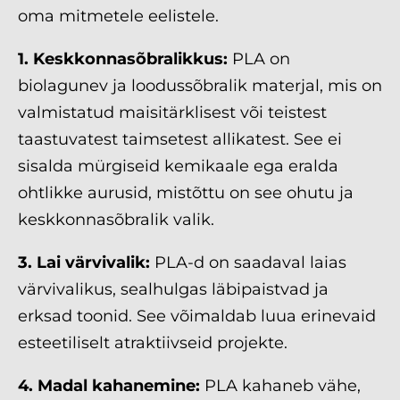
oma mitmetele eelistele.
1. Keskkonnasõbralikkus:
PLA on
biolagunev ja loodussõbralik materjal, mis on
valmistatud maisitärklisest või teistest
taastuvatest taimsetest allikatest. See ei
sisalda mürgiseid kemikaale ega eralda
ohtlikke aurusid, mistõttu on see ohutu ja
keskkonnasõbralik valik.
3. Lai värvivalik:
PLA-d on saadaval laias
värvivalikus, sealhulgas läbipaistvad ja
erksad toonid. See võimaldab luua erinevaid
esteetiliselt atraktiivseid projekte.
4. Madal kahanemine:
PLA kahaneb vähe,