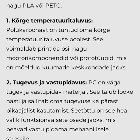
nagu PLA või PETG.
1. Kõrge temperatuuritaluvus:
Polükarbonaat on tuntud oma kõrge
temperatuuritaluvuse poolest. See
võimaldab printida osi, nagu
mootorikomponendid või prototüübid, mis
on mõeldud kuumade keskkondade jaoks.
2. Tugevus ja vastupidavus:
PC on väga
tugev ja vastupidav materjal. See talub lööke
hästi ja säilitab oma tugevuse ka pärast
pikaajalist kasutamist. Seetõttu on see hea
valik funktsionaalsete osade jaoks, mis
peavad vastu pidama mehaanilisele
stressile.