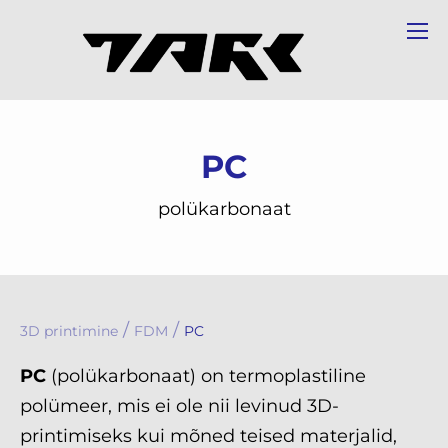
PC
polükarbonaat
/
/
3D printimine
FDM
PC
PC
(polükarbonaat) on termoplastiline
polümeer, mis ei ole nii levinud 3D-
printimiseks kui mõned teised materjalid,