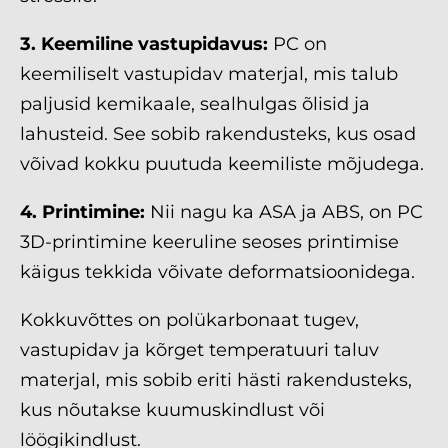
3. Keemiline vastupidavus:
PC on
keemiliselt vastupidav materjal, mis talub
paljusid kemikaale, sealhulgas õlisid ja
lahusteid. See sobib rakendusteks, kus osad
võivad kokku puutuda keemiliste mõjudega.
4. Printimine:
Nii nagu ka ASA ja ABS, on PC
3D-printimine keeruline seoses printimise
käigus tekkida võivate deformatsioonidega.
Kokkuvõttes on polükarbonaat tugev,
vastupidav ja kõrget temperatuuri taluv
materjal, mis sobib eriti hästi rakendusteks,
kus nõutakse kuumuskindlust või
löögikindlust.