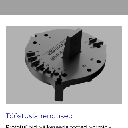
Tööstuslahendused
Prototüübid, väikeseeria tooted, vormid -